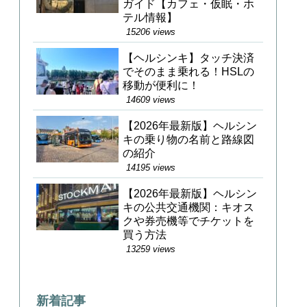
ガイド【カフェ・仮眠・ホ
テル情報】
15206 views
【ヘルシンキ】タッチ決済
でそのまま乗れる！HSLの
移動が便利に！
14609 views
【2026年最新版】ヘルシン
キの乗り物の名前と路線図
の紹介
14195 views
【2026年最新版】ヘルシン
キの公共交通機関：キオス
クや券売機等でチケットを
買う方法
13259 views
新着記事