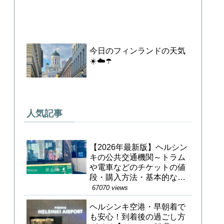
今日のフィンランドの天気
☀️☁️☂️
人気記事
【2026年最新版】ヘルシン
キの公共交通機関～トラム
や電車などのチケットの値
段・購入方法・基本的な乗
り方～
67070 views
ヘルシンキ空港・早朝着で
も安心！到着後の過ごし方