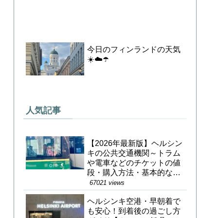
今日のフィンランドの天気
☀️☁️☂️
人気記事
【2026年最新版】ヘルシン
キの公共交通機関～トラム
や電車などのチケットの値
段・購入方法・基本的な乗
り方～
67021 views
ヘルシンキ空港・早朝着で
も安心！到着後の過ごし方