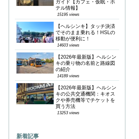
ガイド【カフェ・仮眠・ホ
テル情報】
15195 views
【ヘルシンキ】タッチ決済
でそのまま乗れる！HSLの
移動が便利に！
14603 views
【2026年最新版】ヘルシン
キの乗り物の名前と路線図
の紹介
14189 views
【2026年最新版】ヘルシン
キの公共交通機関：キオス
クや券売機等でチケットを
買う方法
13253 views
新着記事