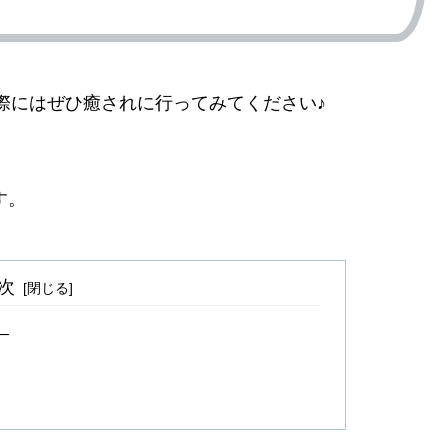
た際にはぜひ癒されに行ってみてください♪
す。
次
 –