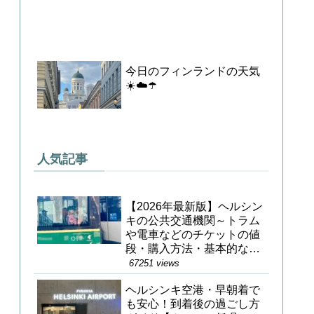
今日のフィンランドの天気
☀️☁️☂️
人気記事
【2026年最新版】ヘルシン
キの公共交通機関～トラム
や電車などのチケットの値
段・購入方法・基本的な乗
り方～
67251 views
ヘルシンキ空港・早朝着で
も安心！到着後の過ごし方