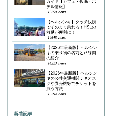
ガイド【カフェ・仮眠・ホ
テル情報】
15250 views
【ヘルシンキ】タッチ決済
でそのまま乗れる！HSLの
移動が便利に！
14648 views
【2026年最新版】ヘルシン
キの乗り物の名前と路線図
の紹介
14223 views
【2026年最新版】ヘルシン
キの公共交通機関：キオス
クや券売機等でチケットを
買う方法
13294 views
新着記事