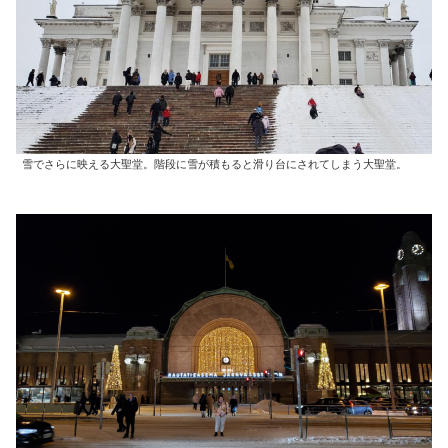
雪でさらに映える大聖堂。階段に雪が積もると滑り台にされてしまう大聖堂。