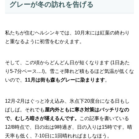
グレーが冬の訪れを告げる
私たちが住むヘルシンキでは、10月末には紅葉の終わり
と重なるように初雪をむかえます。
そして、この頃からどんどん日が短くなります (1日あた
り5-7分ペース…!)。雪こそ降れど積もるほど気温が低くな
いので、
11月は街も森もグレーに染まります
。
12月-2月はぐっと冷え込み、氷点下20度台になる日もし
ばしば。それでも
屋内外ともに寒さ対策はバッチリなの
で、むしろ暗さが堪えるんです。
この記事を書いている
12/8時点で、日の出は9時過ぎ、日の入りは15時です。晴
天率も低く、7-10日に1回晴れればましなほう。